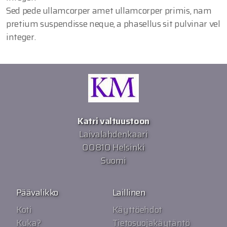
Sed pede ullamcorper amet ullamcorper primis, nam
pretium suspendisse neque, a phasellus sit pulvinar vel
integer.
Katri valtuustoon
Laivalahdenkaari
00810 Helsinki
Suomi
Päävalikko
Laillinen
Koti
Käyttöehdot
Kuka?
Tietosuojakäytäntö